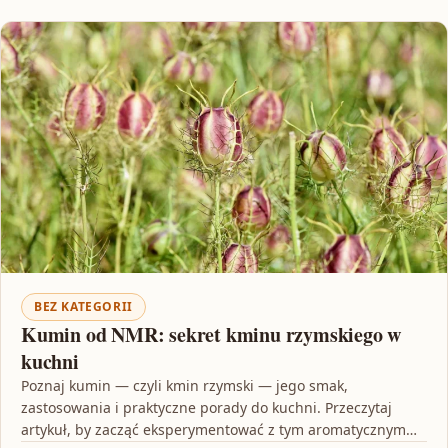
BEZ KATEGORII
Kumin od NMR: sekret kminu rzymskiego w
kuchni
Poznaj kumin — czyli kmin rzymski — jego smak,
zastosowania i praktyczne porady do kuchni. Przeczytaj
artykuł, by zacząć eksperymentować z tym aromatycznym