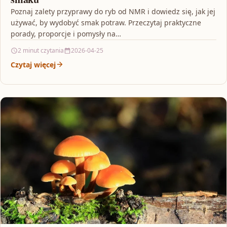
Poznaj zalety przyprawy do ryb od NMR i dowiedz się, jak jej
używać, by wydobyć smak potraw. Przeczytaj praktyczne
porady, proporcje i pomysły na…
2 minut czytania
2026-04-25
Czytaj więcej