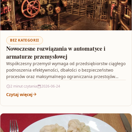
BEZ KATEGORII
Nowoczesne rozwiązania w automatyce i
armaturze przemysłowej
Współczesny przemysł wymaga od przedsiębiorstw ciągłego
podnoszenia efektywności, dbałości o bezpieczeństwo
procesów oraz maksymalnego ograniczania przestojów
produkcyjnych. Kluczem do osiągnięcia tych celów jest
2 minut czytania
2026-06-24
inwestycja…
Czytaj więcej