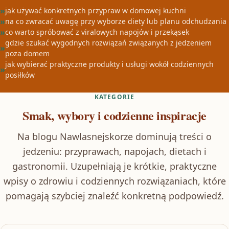
jak używać konkretnych przypraw w domowej kuchni
na co zwracać uwagę przy wyborze diety lub planu odchudzania
co warto spróbować z viralowych napojów i przekąsek
gdzie szukać wygodnych rozwiązań związanych z jedzeniem
poza domem
jak wybierać praktyczne produkty i usługi wokół codziennych
posiłków
KATEGORIE
Smak, wybory i codzienne inspiracje
Na blogu Nawlasnejskorze dominują treści o
jedzeniu: przyprawach, napojach, dietach i
gastronomii. Uzupełniają je krótkie, praktyczne
wpisy o zdrowiu i codziennych rozwiązaniach, które
pomagają szybciej znaleźć konkretną podpowiedź.